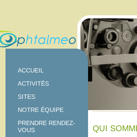
ACCUEIL
ACTIVITÉS
SITES
NOTRE ÉQUIPE
PRENDRE RENDEZ-
QUI SOMM
VOUS